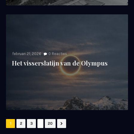
februari 21, 2026
0
Reacties
Het visserslatijn van de Olympus
...
1
2
3
20