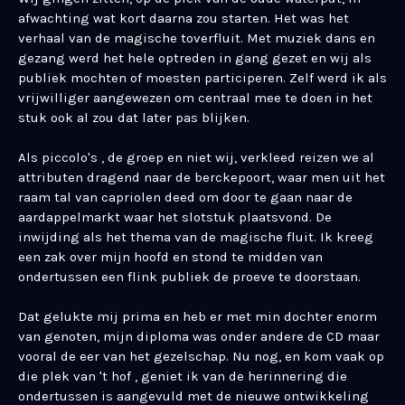
afwachting wat kort daarna zou starten. Het was het
verhaal van de magische toverfluit. Met muziek dans en
gezang werd het hele optreden in gang gezet en wij als
publiek mochten of moesten participeren. Zelf werd ik als
vrijwilliger aangewezen om centraal mee te doen in het
stuk ook al zou dat later pas blijken.
Als piccolo's , de groep en niet wij, verkleed reizen we al
attributen dragend naar de berckepoort, waar men uit het
raam tal van capriolen deed om door te gaan naar de
aardappelmarkt waar het slotstuk plaatsvond. De
inwijding als het thema van de magische fluit. Ik kreeg
een zak over mijn hoofd en stond te midden van
ondertussen een flink publiek de proeve te doorstaan.
Dat gelukte mij prima en heb er met min dochter enorm
van genoten, mijn diploma was onder andere de CD maar
vooral de eer van het gezelschap. Nu nog, en kom vaak op
die plek van 't hof , geniet ik van de herinnering die
ondertussen is aangevuld met de nieuwe ontwikkeling