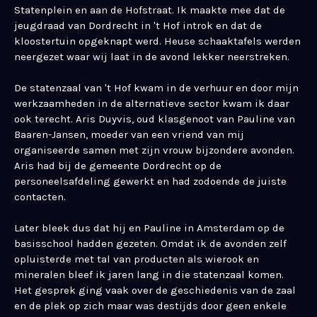
Statenplein en aan de Hofstraat. Ik maakte mee dat de
jeugdraad van Dordrecht in 't Hof introk en dat de
kloostertuin opgeknapt werd. Heuse schaaktafels werden
neergezet waar wij laat in de avond lekker neerstreken.
De statenzaal van 't Hof kwam in de verhuur en door mijn
werkzaamheden in de alternatieve sector kwam ik daar
ook terecht. Aris Duyvis, oud klasgenoot van Pauline van
Baaren-Jansen, moeder van een vriend van mij
organiseerde samen met zijn vrouw bijzondere avonden.
Aris had bij de gemeente Dordrecht op de
personeelsafdeling gewerkt en had zodoende de juiste
contacten.
Later bleek dus dat hij en Pauline in Amsterdam op de
basisschool hadden gezeten. Omdat ik de avonden zelf
opluisterde met tal van producten als wierook en
mineralen bleef ik jaren lang in die statenzaal komen.
Het gesprek ging vaak over de geschiedenis van de zaal
en de plek op zich maar was destijds door geen enkele