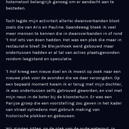
hotemetoot belangrijk genoeg om er aandacht aan te
besteden.
Toch legde mijn activiteit allerlei dwarsverbanden bloot
zoals die van Aris en Pauline. Gaandeweg bleek ik veel
meer mensen te kennen die in dwarsverbanden in of rond
't Hof iets van doen hadden. Het was een plek die maar in
restauratie bleef. De Bleijenhoek werd gebouwd maar
ondertussen hadden er al tal van acties plaatsgevonden
rondom leegstand en speculatie.
't Hof kreeg een nieuw doel en ik moest op zoek naar een
nieuwe plek voor de avonden die we daar verzorgden. Op
een bepaald moment kwam ik er terug met mijn dochter,
ik was ondertussen zelfs getrouwd geworden, en viel met
mijn neus in de boter bij de kloostertuin. Er was een
Parijse groep die een voorstelling zou geven in het kader
van straat optredens met gebruik making van
historische plekken en gebouwen.
Wij gingen zitten, op de plek van de oude waterput, in