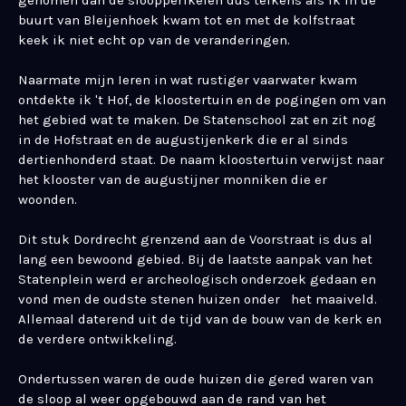
genomen dan de sloopperikelen dus telkens als ik in de
buurt van Bleijenhoek kwam tot en met de kolfstraat
keek ik niet echt op van de veranderingen.
Naarmate mijn Ieren in wat rustiger vaarwater kwam
ontdekte ik 't Hof, de kloostertuin en de pogingen om van
het gebied wat te maken. De Statenschool zat en zit nog
in de Hofstraat en de augustijenkerk die er al sinds
dertienhonderd staat. De naam kloostertuin verwijst naar
het klooster van de augustijner monniken die er
woonden.
Dit stuk Dordrecht grenzend aan de Voorstraat is dus al
lang een bewoond gebied. Bij de laatste aanpak van het
Statenplein werd er archeologisch onderzoek gedaan en
vond men de oudste stenen huizen onder het maaiveld.
Allemaal daterend uit de tijd van de bouw van de kerk en
de verdere ontwikkeling.
Ondertussen waren de oude huizen die gered waren van
de sloop al weer opgebouwd aan de rand van het