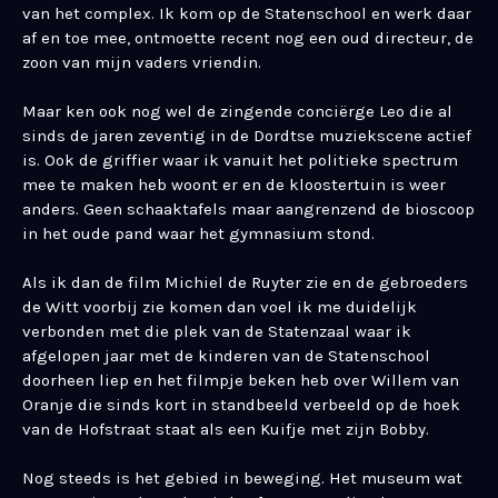
van het complex. Ik kom op de Statenschool en werk daar
af en toe mee, ontmoette recent nog een oud directeur, de
zoon van mijn vaders vriendin.
Maar ken ook nog wel de zingende conciërge Leo die al
sinds de jaren zeventig in de Dordtse muziekscene actief
is. Ook de griffier waar ik vanuit het politieke spectrum
mee te maken heb woont er en de kloostertuin is weer
anders. Geen schaaktafels maar aangrenzend de bioscoop
in het oude pand waar het gymnasium stond.
Als ik dan de film Michiel de Ruyter zie en de gebroeders
de Witt voorbij zie komen dan voel ik me duidelijk
verbonden met die plek van de Statenzaal waar ik
afgelopen jaar met de kinderen van de Statenschool
doorheen liep en het filmpje beken heb over Willem van
Oranje die sinds kort in standbeeld verbeeld op de hoek
van de Hofstraat staat als een Kuifje met zijn Bobby.
Nog steeds is het gebied in beweging. Het museum wat